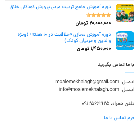
دوره آموزش جامع تربیت مربی پرورش کودکان خلاق
۲۰,۰۰۰,۰۰۰
تومان
نمره
4.50
از 5
دوره آموزش مجازی «خلاقیت در ۱۰ هفته» (ویژه
والدین و مربیان کودک)
۱,۴۵۰,۰۰۰
تومان
با ما تماس بگیرید
ایمیل: moalemekhalagh@gmail.com
ایمیل: info@moalemekhalagh.com
تلفن همراه: 09125662125
فرم تماس با ما