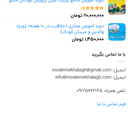
دوره آموزش جامع تربیت مربی پرورش کودکان خلاق
۲۰,۰۰۰,۰۰۰
تومان
نمره
4.50
از 5
دوره آموزش مجازی «خلاقیت در ۱۰ هفته» (ویژه
والدین و مربیان کودک)
۱,۴۵۰,۰۰۰
تومان
با ما تماس بگیرید
ایمیل: moalemekhalagh@gmail.com
ایمیل: info@moalemekhalagh.com
تلفن همراه: 09125662125
فرم تماس با ما