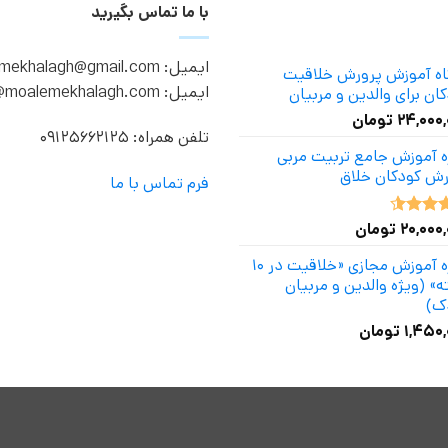
با ما تماس بگیرید
ایمیل: moalemekhalagh@gmail.com
گاه آموزش پرورش خلاقیت
ایمیل: info@moalemekhalagh.com
ان برای والدین و مربیان
۲۴,۰۰۰
تومان
تلفن همراه: 09125662125
ه آموزش جامع تربیت مربی
رش کودکان خلاق
فرم تماس با ما
۲۰,۰۰۰
تومان
ه
4.50
دوره آموزش مجازی «خلاقیت در ۱۰
» (ویژه والدین و مربیان
ک)
۱,۴۵۰,
تومان