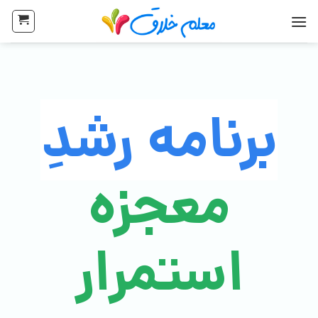
برنامه رشدِ
معجزه
استمرار