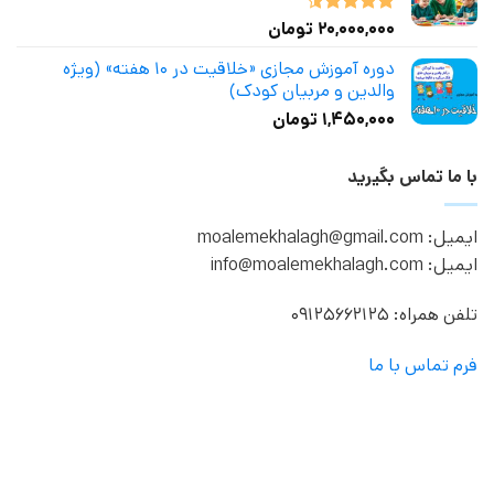
۲۰,۰۰۰,۰۰۰
تومان
نمره
4.50
از 5
دوره آموزش مجازی «خلاقیت در ۱۰ هفته» (ویژه
والدین و مربیان کودک)
۱,۴۵۰,۰۰۰
تومان
با ما تماس بگیرید
ایمیل: moalemekhalagh@gmail.com
ایمیل: info@moalemekhalagh.com
تلفن همراه: 09125662125
فرم تماس با ما