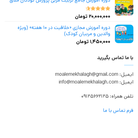
دوره آموزش جامع تربیت مربی پرورش کودکان خلاق
۲۰,۰۰۰,۰۰۰
تومان
نمره
4.50
از 5
دوره آموزش مجازی «خلاقیت در ۱۰ هفته» (ویژه
والدین و مربیان کودک)
۱,۴۵۰,۰۰۰
تومان
با ما تماس بگیرید
ایمیل: moalemekhalagh@gmail.com
ایمیل: info@moalemekhalagh.com
تلفن همراه: 09125662125
فرم تماس با ما