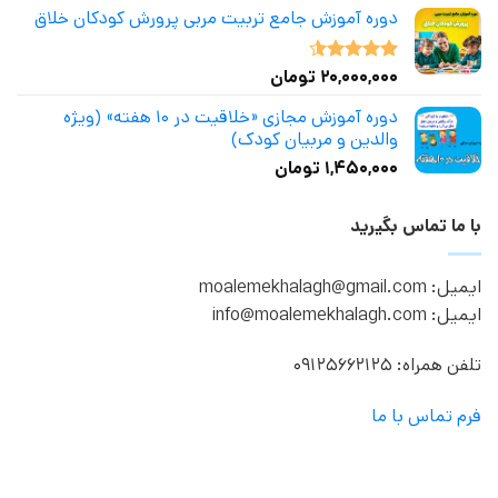
دوره آموزش جامع تربیت مربی پرورش کودکان خلاق
۲۰,۰۰۰,۰۰۰
تومان
نمره
4.50
از 5
دوره آموزش مجازی «خلاقیت در ۱۰ هفته» (ویژه
والدین و مربیان کودک)
۱,۴۵۰,۰۰۰
تومان
با ما تماس بگیرید
ایمیل: moalemekhalagh@gmail.com
ایمیل: info@moalemekhalagh.com
تلفن همراه: 09125662125
فرم تماس با ما