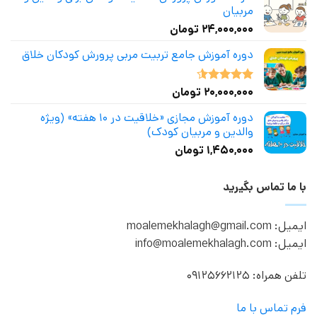
مربیان
۲۴,۰۰۰,۰۰۰
تومان
دوره آموزش جامع تربیت مربی پرورش کودکان خلاق
۲۰,۰۰۰,۰۰۰
تومان
نمره
4.50
از 5
دوره آموزش مجازی «خلاقیت در ۱۰ هفته» (ویژه
والدین و مربیان کودک)
۱,۴۵۰,۰۰۰
تومان
با ما تماس بگیرید
ایمیل: moalemekhalagh@gmail.com
ایمیل: info@moalemekhalagh.com
تلفن همراه: 09125662125
فرم تماس با ما