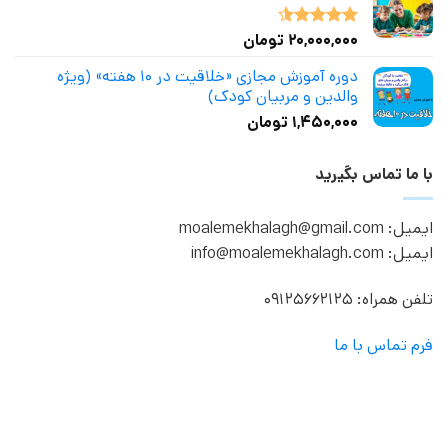
۲۰,۰۰۰,۰۰۰
تومان
نمره
4.50
از 5
دوره آموزش مجازی «خلاقیت در ۱۰ هفته» (ویژه
والدین و مربیان کودک)
۱,۴۵۰,۰۰۰
تومان
با ما تماس بگیرید
ایمیل: moalemekhalagh@gmail.com
ایمیل: info@moalemekhalagh.com
تلفن همراه: 09125662125
فرم تماس با ما