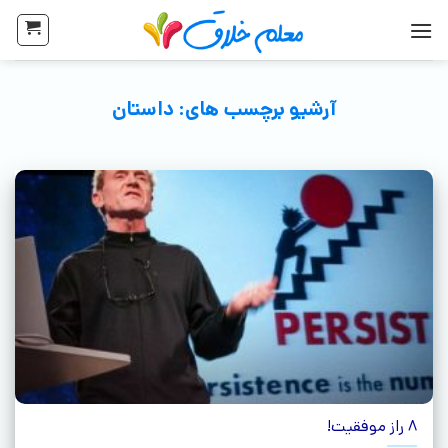
آرشیو برچسب های:
داستان
8 راز موفقیت!