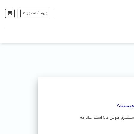
ورود / عضویت
چیستند؟
مستلزم هوش بالا است....ادامه