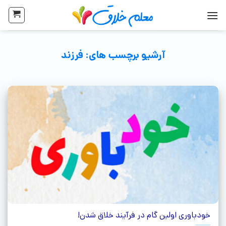
آرشیو برچسب های:
فرزند
خودباوری اولین گام در فرآیند خلاق شدن!