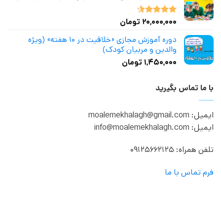
۲۰,۰۰۰,۰۰۰
تومان
نمره
4.50
از 5
دوره آموزش مجازی «خلاقیت در ۱۰ هفته» (ویژه
والدین و مربیان کودک)
۱,۴۵۰,۰۰۰
تومان
با ما تماس بگیرید
ایمیل: moalemekhalagh@gmail.com
ایمیل: info@moalemekhalagh.com
تلفن همراه: 09125662125
فرم تماس با ما