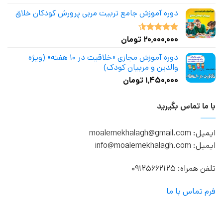
دوره آموزش جامع تربیت مربی پرورش کودکان خلاق
۲۰,۰۰۰,۰۰۰
تومان
نمره
4.50
از 5
دوره آموزش مجازی «خلاقیت در ۱۰ هفته» (ویژه
والدین و مربیان کودک)
۱,۴۵۰,۰۰۰
تومان
با ما تماس بگیرید
ایمیل: moalemekhalagh@gmail.com
ایمیل: info@moalemekhalagh.com
تلفن همراه: 09125662125
فرم تماس با ما