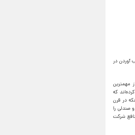
ب آوردن در
ز مهمترین
ده‌اند که
نکه در قرن
 صندلی را
افع شرکت