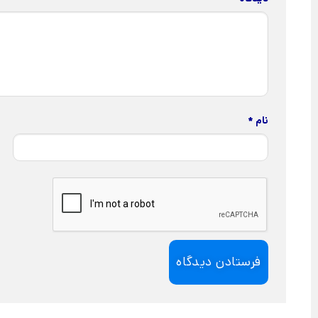
نام
*