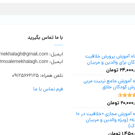
با ما تماس بگیرید
ایمیل: moalemekhalagh@gmail.com
گاه آموزش پرورش خلاقیت
ایمیل: info@moalemekhalagh.com
ان برای والدین و مربیان
۲۴,۰۰۰
تومان
تلفن همراه: 09125662125
ه آموزش جامع تربیت مربی
رش کودکان خلاق
فرم تماس با ما
۲۰,۰۰۰
تومان
ه
4.50
دوره آموزش مجازی «خلاقیت در ۱۰
» (ویژه والدین و مربیان
ک)
۱,۴۵۰,
تومان