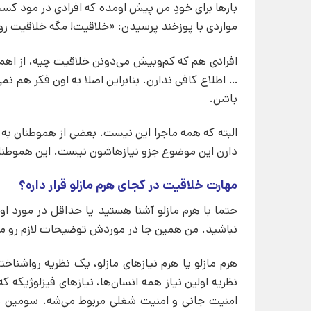
بارها برای خودِ من پیش اومده که افرادی در مود 
مواردی با پوزخند پرسیدن: «خلاقیت! مگه خلاقیت ر
افرادی هم که کم‌وبیش می‌دونن خلاقیت چیه، از اهم
… اطلاع کافی ندارن. بنابراین اصلا به اون فکر هم 
باشن.
البته که همه ماجرا این نیست. بعضی از هموطنان به دل
دارن این موضوع جزو نیازهاشون نیست. این هموطنان ن
مهارت خلاقیت در کجای هرم مازلو قرار داره؟
حتما با هرم مازلو آشنا هستید یا حداقل در مورد ا
نباشید. من همین جا در موردش توضیحات لازم رو می
نظریه اولین نیاز همه انسان‌ها، نیازهای فیزلوژیکه ک
امنیت جانی و امنیت شغلی مربوط می‌شه. سومین سطح