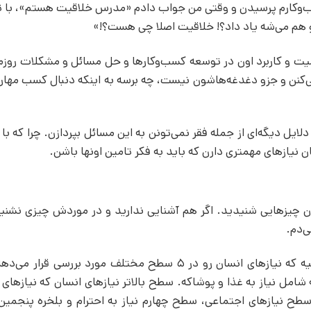
کسب‌وکارم پرسیدن و وقتی من جواب دادم «مدرس خلاقیت هستم»، با 
و هم می‌شه یاد داد؟! خلاقیت اصلا چی هست؟!»
یت و کاربرد اون در توسعه کسب‌وکارها و حل مسائل و مشکلات روزمر
نمی‌کنن و جزو دغدغه‌هاشون نیست، چه برسه به اینکه دنبال کسب مه
ایل دیگه‌ای از جمله فقر نمی‌تونن به این مسائل بپردازن. چرا که با
یازهای مهمتری دارن که باید به فکر تامین اونها باشن.
ون چیزهایی شنیدید. اگر هم آشنایی ندارید و در موردش چیزی نشنید
‌دم.
هرم مازلو یا هرم نیاز‌های مازلو، یک نظریه رواشناختیه که نیازهای انسان رو در 5 سطح مختلف مورد 
ه شامل نیاز به غذا و پوشاکه. سطح بالاتر نیازهای انسان که نیازهای ا
 نیازهای اجتماعی، سطح چهارم نیاز به احترام و بلخره پنجمین و