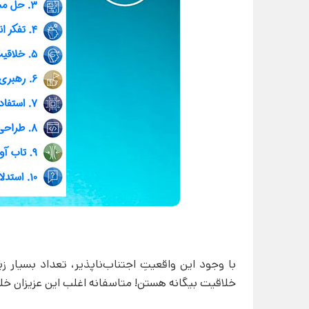
با وجود این واقعیتِ اجتناب‌ناپذیر، تعداد بسیار زی
خلاقیت بیگانه هستن! متاسفانه اغلب این عزیزان خل