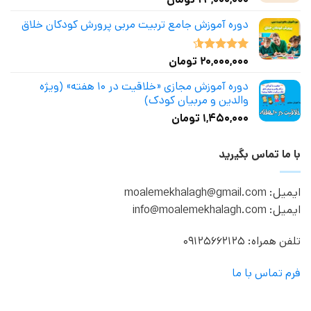
دوره آموزش جامع تربیت مربی پرورش کودکان خلاق
۲۰,۰۰۰,۰۰۰
تومان
نمره
4.50
از 5
دوره آموزش مجازی «خلاقیت در ۱۰ هفته» (ویژه
والدین و مربیان کودک)
۱,۴۵۰,۰۰۰
تومان
با ما تماس بگیرید
ایمیل: moalemekhalagh@gmail.com
ایمیل: info@moalemekhalagh.com
تلفن همراه: 09125662125
فرم تماس با ما