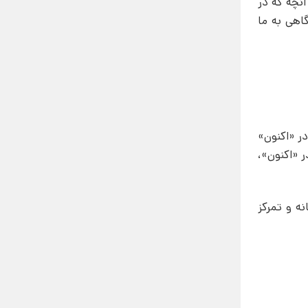
آنچه که در
اهی به ما
در «اکنون»
ر «اکنون»،
ه و تمرکز