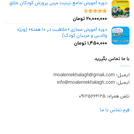
دوره آموزش جامع تربیت مربی پرورش کودکان خلاق
۲۰,۰۰۰,۰۰۰
تومان
نمره
4.50
از 5
دوره آموزش مجازی «خلاقیت در ۱۰ هفته» (ویژه
والدین و مربیان کودک)
۱,۴۵۰,۰۰۰
تومان
با ما تماس بگیرید
ایمیل: moalemekhalagh@gmail.com
ایمیل: info@moalemekhalagh.com
تلفن همراه: 09125662125
فرم تماس با ما