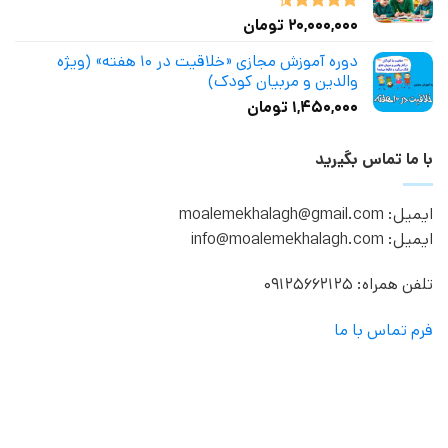
۲۰,۰۰۰,۰۰۰
تومان
نمره
4.50
از 5
دوره آموزش مجازی «خلاقیت در ۱۰ هفته» (ویژه
والدین و مربیان کودک)
۱,۴۵۰,۰۰۰
تومان
با ما تماس بگیرید
ایمیل: moalemekhalagh@gmail.com
ایمیل: info@moalemekhalagh.com
تلفن همراه: 09125662125
فرم تماس با ما