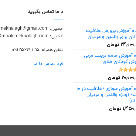
با ما تماس بگیرید
ایمیل: moalemekhalagh@gmail.com
گاه آموزش پرورش خلاقیت
ایمیل: info@moalemekhalagh.com
ان برای والدین و مربیان
۲۴,۰۰۰
تومان
تلفن همراه: 09125662125
ه آموزش جامع تربیت مربی
رش کودکان خلاق
فرم تماس با ما
۲۰,۰۰۰
تومان
ه
4.50
دوره آموزش مجازی «خلاقیت در ۱۰
» (ویژه والدین و مربیان
ک)
۱,۴۵۰,
تومان