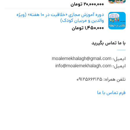
۲۰,۰۰۰,۰۰۰
تومان
نمره
4.50
از 5
دوره آموزش مجازی «خلاقیت در ۱۰ هفته» (ویژه
والدین و مربیان کودک)
۱,۴۵۰,۰۰۰
تومان
با ما تماس بگیرید
ایمیل: moalemekhalagh@gmail.com
ایمیل: info@moalemekhalagh.com
تلفن همراه: 09125662125
فرم تماس با ما