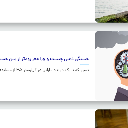
خستگی ذهنی چیست و چرا مغز زودتر از بدن خست
تصور کنید یک دونده ماراتن در کیلومتر 35 از مسابقه است و به شدت خسته...ادامه